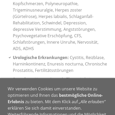
Kopfschmerzen, Polyneuropathie,
Trigeminusneuralgie, Herpes zoster
(Gürtelrose), Herpes labialis, Schlaganfall-
Rehabilitation, Schwindel, Depression,
depressive Verstimmung, Angststörungen,
Psychovegetative Erschöpfung, CFS,
Schlafstörungen, Innere Unruhe, Nervosität,
ADS, ADHS
Urologische Erkrankungen:
Cystitis, Reizblase,
Harninkontinenz, Enuresis nocturna, Chronische
Prostatitis, Fertilitätsstörungen
Sonstiges:
Unterstützende Therapie bei
Krebserkrankungen, Parodontitis, Vermehrtes
Wir verwenden Cookies um unsere Website zu
Schwitzen, Übergewicht
optimieren und Ihnen das
bestmögliche Online-
Erlebnis
zu bieten. Mit dem Klick auf
„Alle erlauben“
erklären Sie sich damit einverstanden.
Bei speziellen, hier nicht genannten Krankheiten
Weiterführende Informationen und die Möglichkeit,